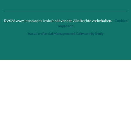
© 2026 www.lesnaiades-lesbainsdavene.fr. Alle Rechte vorbehalten. -
Cookies
anpassen
Vacation Rental Management Software by Smily